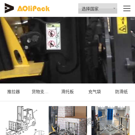
选择国家
推拉器
货物支撑器
滑托板
充气袋
防滑纸